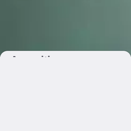
Apparition
(dubbelopname)
inktjetprint
Maat: 90 × 60 cm
Papier: Hahnemühle
Uitvoering:
direct
Losse inktjet print
€ 189,00