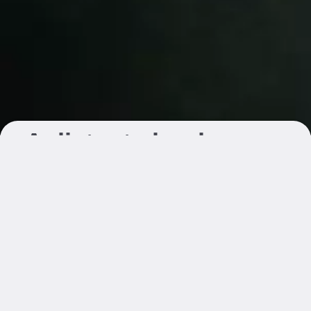
A distant cloud
(dubbelopname)
inktjetprint
Maat: 90 × 60 cm
Papier: Hahnemühle
Uitvoering:
direct
Losse inktjet print
€ 189,00