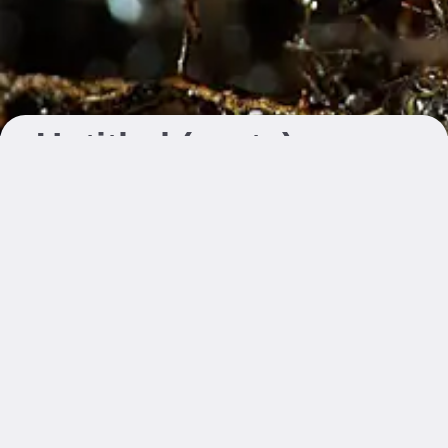
Untitled (roots)
Maat: 50 × 66 cm
Editie: 1/5 + 2 AP
Wat is dit?
Papier: Epson Luster
Bevestigd op 3 mm dibond, inclusief
ophangsysteem
€ 330,00
Op voorraad
Besteld voor 23:59 uur, geleverd in enkele